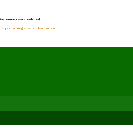
ter wären wir dankbar!
:
1sportleiter@sv-elfershausen.de
)